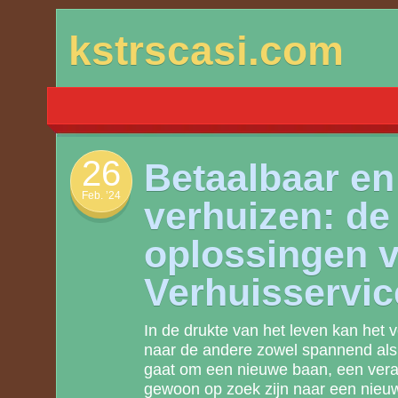
Skip
kstrscasi.com
to
content
26
Betaalbaar en 
Feb. ’24
verhuizen: de
oplossingen 
Verhuisservi
In de drukte van het leven kan het 
naar de andere zowel spannend als i
gaat om een nieuwe baan, een vera
gewoon op zoek zijn naar een nieuw