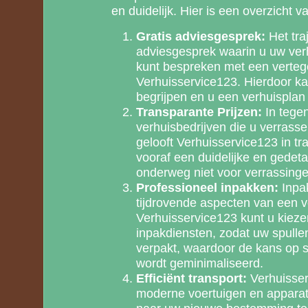
en duidelijk. Hier is een overzicht v
Gratis adviesgesprek:
Het tra
adviesgesprek waarin u uw ve
kunt bespreken met een verte
Verhuisservice123. Hierdoor ka
begrijpen en u een verhuispla
Transparante Prijzen:
In tege
verhuisbedrijven die u verrass
gelooft Verhuisservice123 in tr
vooraf een duidelijke en gedetai
onderweg niet voor verrassinge
Professioneel inpakken:
Inpa
tijdrovende aspecten van een ve
Verhuisservice123 kunt u kieze
inpakdiensten, zodat uw spullen
verpakt, waardoor de kans op s
wordt geminimaliseerd.
Efficiënt transport:
Verhuisse
moderne voertuigen en apparat