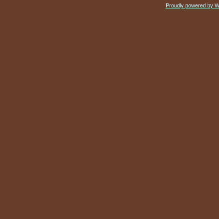
Proudly powered by 