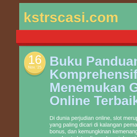
Skip
kstrscasi.com
to
content
16
Buku Pandua
Nov. ’25
Komprehensif
Menemukan G
Online Terbai
Di dunia perjudian online, slot meru
yang paling dicari di kalangan pemain
bonus, dan kemungkinan kemenanga