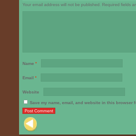
Your email address will not be published.
Required fields 
Name
*
Email
*
Website
Save my name, email, and website in this browser f
Post navigation