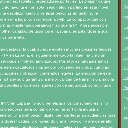
artphones, tablets u ordenadores portátiles. Esto significa que
Re
junto favorita en un sofá, seguir algun partido en este móvil
ente desplazamiento o verificar películas en technische
to
op en una lugar con conexión a web. La compatibilidad con
formas y sistemas operativos hizo que la IPTV sea accesible
Lu
other cantidad de usuarios en España, adaptándose a sus
da
ilos para vida.
ин
ién destacar la cual, aunque existen muchas opciones legales
 IPTV en España, el siguiente mercado también ha visto un
cl
ervicios simply no autorizados. Por ello, es fundamental os
ios estén cautelosos y opten por proveedores o qual cumplan
ka
gulaciones y ofrezcan contenidos legales. La elección de este
ht
e not any solo garantiza la mejor calidad de transmisión, sino la
ta posibles problemas legales con de seguridad, como virus o
Pa
m
 IPTV en España no solo beneficia a los consumidores, sino
sp
s creadores para contenido y some sort of la industria
eneral. Una distribución digital permite llegar an audiencias más
Af
a diversificadas, promoviendo una innovación y are generally
re generally producción de guias y películas. También, muchas