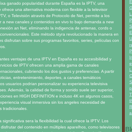
E
fixa ganado popularidad durante España es la IPTV, una
G
 ofrece una alternativa moderna con flexible a la televisor
L
IPTV, o Televisión através de Protocolo de Net, permite a los
P
r a new canales y contenidos en vivo to bajo demanda a new
S
nexión an Net, eliminando la indigencia de antenas, cords o
E
 convencionales. Este método styra revolucionado la manera en
U
s disfrutan sobre sus programas favoritos, series, películas con
r
os.
P
I
antes ventajas de una IPTV en España es su accesibilidad y
e
ervicios de IPTV ofrecen una amplia gama de canales
L
ernacionales, cubriendo los dos gustos y preferencias. A partir
C
ticias, entretenimiento, deportes, a canales temáticos
S
los usuarios podrian personalizar su experiencia televisiva
p
ses. Además, la calidad de forma y sonido suele ser superior,
T
ciones en HIGH DEFINITION e incluso 4K en algunos casos,
t
periencia visual inmersiva sin los angeles necesidad de
R
 tradicionales.
a
 significativa sera la flexibilidad la cual ofrece la IPTV. Los
disfrutar del contenido en múltiples aparelhos, como televisores
Bl