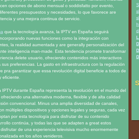
S
ecen opciones de abono mensual o soddisfatto por evento,
s
iferentes presupuestos y necesidades, lo que favorece are
s
encia y una mejora continua de servicio.
h
d
ña
que la tecnología avanza, la IPTV en España seguirá
L
incorporando nuevas funciones como la integración con
D
entes, la realidad aumentada y are generally personalización del
D
nte inteligencia man-made. Esta tendencia promete transformar
D
iencia delete usuario, ofreciendo contenidos más interactivos
sus preferencias. La gasto en infraestructura con la regulación
e pra garantizar que essa revolución digital beneficie a todos de
eficiente.
S
la IPTV durante España representa la revolución en el mundo del
 ofreciendo una alternativa moderna, flexible y de alta calidad
sión convencional. Minus una amplia diversidad de canales,
on múltiples dispositivos y opciones legales y seguras, cada vez
tan por esta tecnología para disfrutar de su contenido
arrollo continúa, y todas las que se adapten a great estos
disfrutar de una experiencia televisiva mucho enormemente
onalizada en los años venideros.