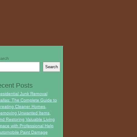
arch
Search
cent Posts
esidential Junk Removal
allas: The Complete Guide to
reating Cleaner Homes,
emoving Unwanted Items,
nd Restoring Valuable Living
pace with Professional Help
utomobile Paint Damage