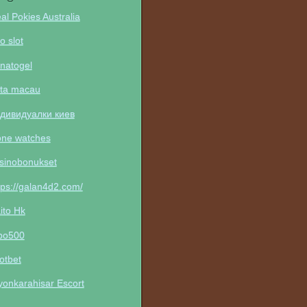
al Pokies Australia
to slot
natogel
ta macau
дивидуалки киев
one watches
sinobonukset
tps://galan4d2.com/
ito Hk
po500
otbet
yonkarahisar Escort