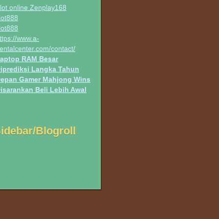
lot online Zenplay168
lot888
lot888
ttps://www.a-
entalcenter.com/contact/
aptop RAM Besar
iprediksi Langka Tahun
epan Gamer Mahjong Wins
isarankan Beli Lebih Awal
idebar/Blogroll