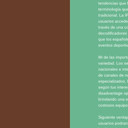
tendencias que 
terminología que
tradicional. La 
usuarios accede
través de una co
decodificadores
que los españole
eventos deportiv
Mi de las import
variedad. Los s
nacionales e int
de canales de no
especializados, 
según tus intere
disadvantage op
brindando una ex
costosos equipos
Siguiente ventaja
usuarios podran 