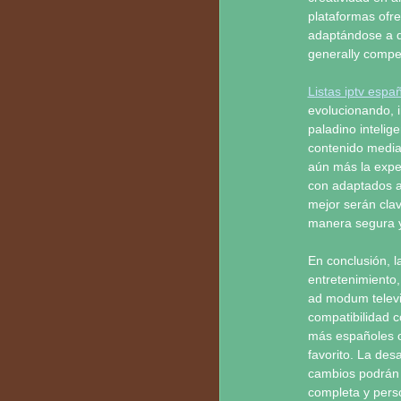
plataformas ofr
adaptándose a d
generally compet
Listas iptv espa
evolucionando, 
paladino intelig
contenido media
aún más la exper
con adaptados a 
mejor serán clav
manera segura y 
En conclusión, 
entretenimiento,
ad modum televi
compatibilidad c
más españoles op
favorito. La des
cambios podrán 
completa y pers