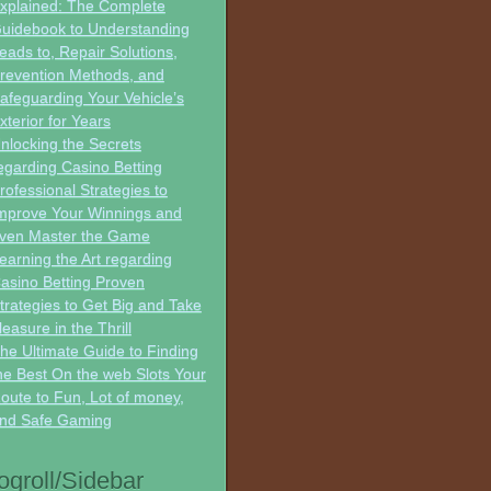
xplained: The Complete
uidebook to Understanding
eads to, Repair Solutions,
revention Methods, and
afeguarding Your Vehicle’s
xterior for Years
nlocking the Secrets
egarding Casino Betting
rofessional Strategies to
mprove Your Winnings and
ven Master the Game
earning the Art regarding
asino Betting Proven
trategies to Get Big and Take
leasure in the Thrill
he Ultimate Guide to Finding
he Best On the web Slots Your
oute to Fun, Lot of money,
nd Safe Gaming
ogroll/Sidebar