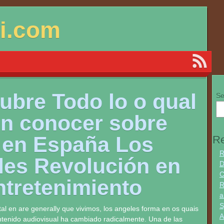
si.com
ubre Todo lo o qual
Se
n conocer sobre
 en España Los
Re
R
les Revolución en
D
C
ntretenimiento
R
a
S
ital en are generally que vivimos, los angeles forma en os quais
A
enido audiovisual ha cambiado radicalmente. Una de las