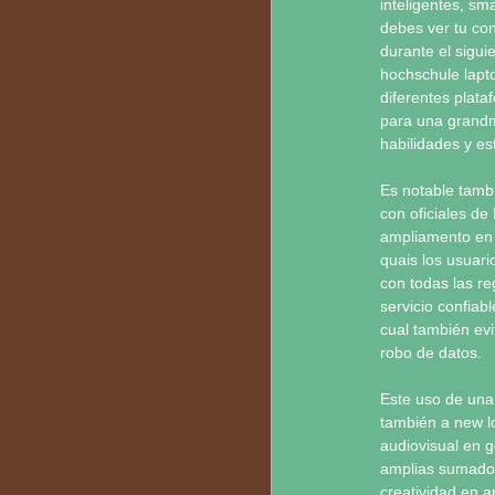
inteligentes, sm
debes ver tu con
durante el sigui
hochschule lapt
diferentes plata
para una grandm
habilidades y est
Es notable tamb
con oficiales de
ampliamento en s
quais los usuar
con todas las re
servicio confiabl
cual también evi
robo de datos.
Este uso de una
también a new lo
audiovisual en g
amplias sumado 
creatividad en a