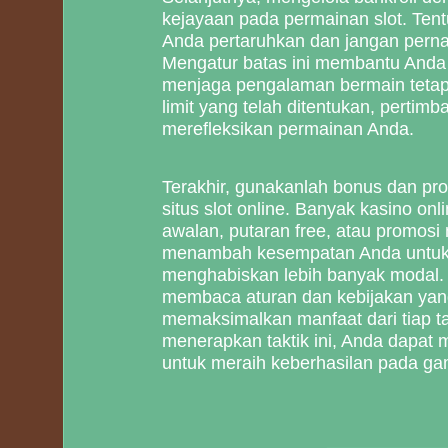
kejayaan pada permainan slot. Ten
Anda pertaruhkan dan jangan pernah 
Mengatur batas ini membantu Anda 
menjaga pengalaman bermain tetap
limit yang telah ditentukan, pertim
merefleksikan permainan Anda.
Terakhir, gunakanlah bonus dan pro
situs slot online. Banyak kasino o
awalan, putaran free, atau promos
menambah kesempatan Anda untuk
menghabiskan lebih banyak modal. 
membaca aturan dan kebijakan yang
memaksimalkan manfaat dari tiap 
menerapkan taktik ini, Anda dapa
untuk meraih keberhasilan pada gam