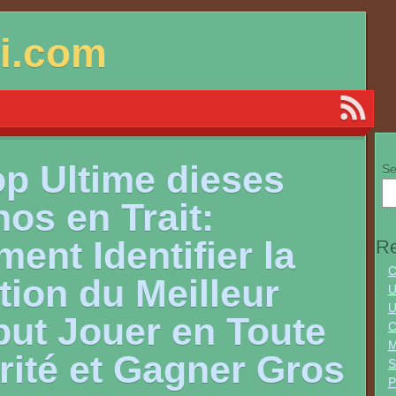
si.com
op Ultime dieses
Se
os en Trait:
nt Identifier la
Re
C
tion du Meilleur
U
U
put Jouer en Toute
C
M
rité et Gagner Gros
S