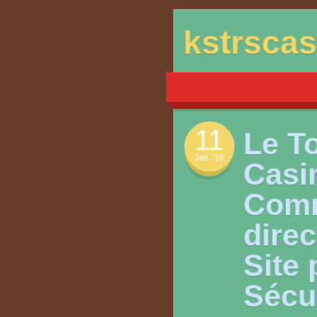
Skip
kstrsca
to
content
11
Le T
Jan. ’26
Casin
Comme
direc
Site 
Sécu