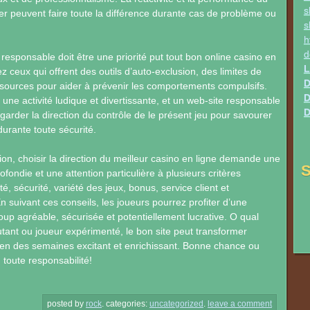
s
r peuvent faire toute la différence durante cas de problème ou
s
h
d
 responsable doit être une priorité put tout bon online casino en
L
z ceux qui offrent des outils d’auto-exclusion, des limites de
D
ssources pour aider à prévenir les comportements compulsifs.
D
 une activité ludique et divertissante, et un web-site responsable
D
garder la direction du contrôle de le présent jeu pour savourer
durante toute sécurité.
on, choisir la direction du meilleur casino en ligne demande une
S
fondie et une attention particulière à plusieurs critères
ité, sécurité, variété des jeux, bonus, service client et
n suivant ces conseils, les joueurs pourrez profiter d’une
up agréable, sécurisée et potentiellement lucrative. O qual
ant ou joueur expérimenté, le bon site peut transformer
en des semaines excitant et enrichissant. Bonne chance ou
toute responsabilité!
posted by
rock
.
categories:
uncategorized
.
leave a comment