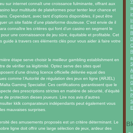
Y
 sur internet connaît une croissance fulminante, offrant aux
w
sino leur multitude de plateformes pour tenter leur chance et
i
ins. Cependant, avec tant d’options disponibles, il peut être
I
inguer un site fiable d’une plateforme douteuse. C’est envie de il
E
para connaître les critères qui font d’un casino en segment le
R
n pour une connaissance de jeu sûre, équitable et profitable. Cet
D
rs guide à travers ces éléments clés pour vous aider à faire votre
C
R
a
ière étape serve choisir le meilleur gambling establishment en
S
tre de vérifier sa légitimité. Optez serve des sites quel
A
posent d’une driving licence officielle délivrée equal des
E
ues comme l’Autorité de régulation des jeux en ligne (ARJEL)
G
Malta Gaming Specialist. Ces certifications garantissent que le
L
specte des prescriptions strictes en matière de sécurité, d’équité
P
ue de protection dieses joueurs. Lire nos avis d’autres
S
consulter kklk comparateurs indépendants peut également vous
E
r les mauvaises surprises.
versité des amusements proposés est un critère déterminant. Le
Bl
obre ligne doit offrir une large sélection de jeux, ardeur des