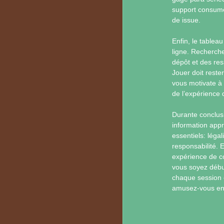
support consume
de issue.
Enfin, le tableau
ligne. Recherche
dépôt et des re
Jouer doit rester
vous motivate à 
de l’expérience 
Durante conclusi
information appro
essentiels: légal
responsabilité. E
expérience de co
vous soyez début
chaque session 
amusez-vous en 