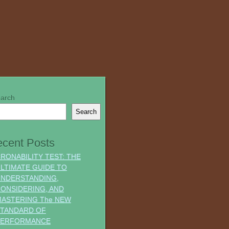
arch
Search
cent Posts
RONABILITY TEST: THE
LTIMATE GUIDE TO
NDERSTANDING,
ONSIDERING, AND
ASTERING The NEW
TANDARD OF
PERFORMANCE