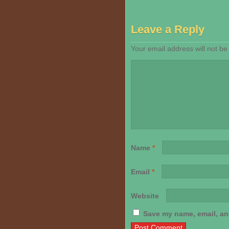
Leave a Reply
Your email address will not be
Name
*
Email
*
Website
Save my name, email, and