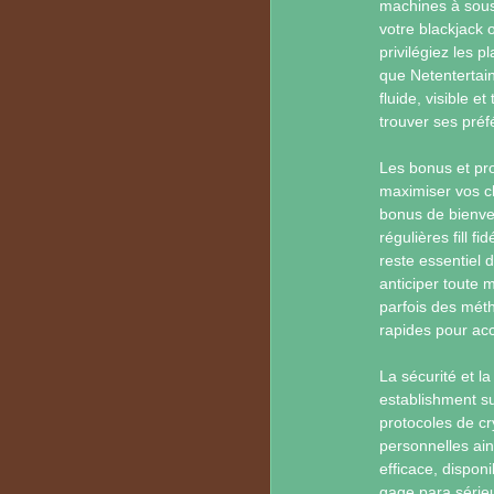
machines à sous
votre blackjack o
privilégiez les p
que Netentertain
fluide, visible 
trouver ses préf
Les bonus et pr
maximiser vos c
bonus de bienven
régulières fill f
reste essentiel 
anticiper toute 
parfois des mét
rapides pour acco
La sécurité et l
establishment su
protocoles de c
personnelles ain
efficace, dispon
gage para sérieu