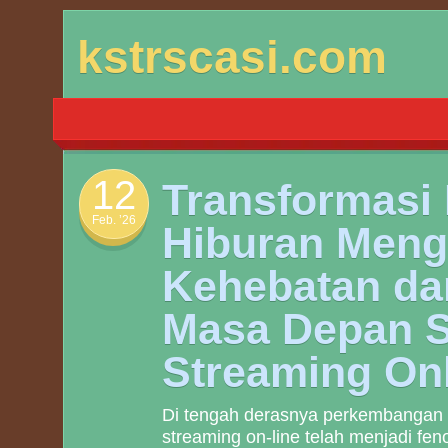
Skip
kstrscasi.com
to
content
12
Transformasi
Feb. ’26
Hiburan Men
Kehebatan da
Masa Depan 
Streaming On
Di tengah derasnya perkembangan t
streaming on-line telah menjadi fe