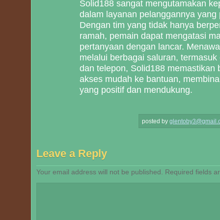
Solid188 sangat mengutamakan kep
dalam layanan pelanggannya yang p
Dengan tim yang tidak hanya berpe
ramah, pemain dapat mengatasi mas
pertanyaan dengan lancar. Menaw
melalui berbagai saluran, termasuk 
dan telepon, Solid188 memastikan 
akses mudah ke bantuan, membina
yang positif dan mendukung.
posted by
glentoby3@gmail.
Leave a Reply
Your email address will not be published.
Required fields 