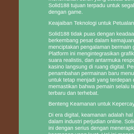
Solid188 tujuan terpadu untuk seg
dengan game.
Keajaiban Teknologi untuk Petual
Solid188 tidak puas dengan keadaan
berkembang pesat dalam kemajuan 
menciptakan pengalaman bermain
Platform ini mengintegrasikan grafik 
suara realistis, dan antarmuka resp
kasino langsung di ruang digital. P
penambahan permainan baru menun
untuk tetap menjadi yang terdepan 
memastikan bahwa pemain selalu t
terbaru dan terhebat.
Benteng Keamanan untuk Keperca
Di era digital, keamanan adalah hal
dalam industri perjudian online. S
ini dengan serius dengan menerap